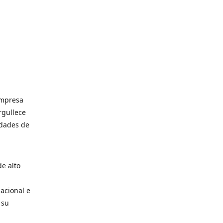
empresa
rgullece
idades de
e alto
acional e
 su