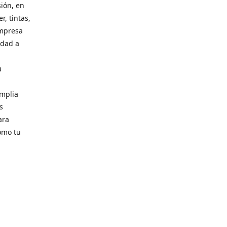
ión, en
, tintas,
empresa
idad a
u
amplia
s
ara
como tu