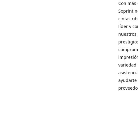
Con más d
Soprint n
cintas ri
líder y c
nuestros 
prestigi
compromis
impresión
variedad 
asistenci
ayudarte 
proveedor