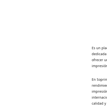
Es un pla
dedicada 
ofrecer u
impresió
En Soprin
rendimien
impresión
internac
calidad y 